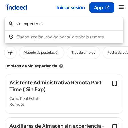
Iniciar sesión
App
Inicio del contenido principal
sin experiencia
Ciudad, región, código postal o trabajo remoto
Método de postulación
Tipo de empleo
Fecha de pub
Empleos de Sin experiencia
Asistente Administrativa Remota Part
Time ( Sin Exp)
Capu Real Estate
Remote
Auxiliares de Almacén sin experiencia -