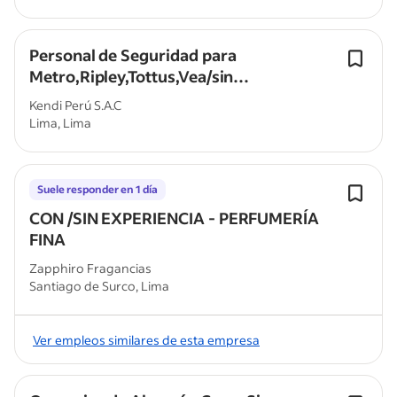
Personal de Seguridad para
Metro,Ripley,Tottus,Vea/sin
experiencia/8y12hrs/Ingreso Inmediato
Kendi Perú S.A.C
Lima, Lima
Suele responder en 1 día
CON /SIN EXPERIENCIA - PERFUMERÍA
FINA
Zapphiro Fragancias
Santiago de Surco, Lima
Ver empleos similares de esta empresa