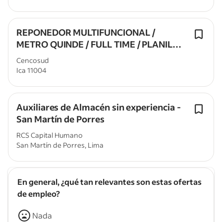
REPONEDOR MULTIFUNCIONAL /
METRO QUINDE / FULL TIME / PLANILLA
100% CON O SIN EXP / ROTATIVOS
Cencosud
Ica 11004
Auxiliares de Almacén sin experiencia -
San Martín de Porres
RCS Capital Humano
San Martín de Porres, Lima
En general, ¿qué tan relevantes son estas ofertas
de empleo?
Nada