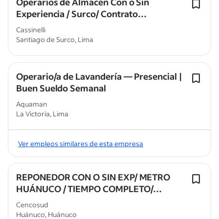
Operarios de Almacén Con o Sin
Experiencia / Surco/ Contrato
Indeterminado
Cassinelli
Santiago de Surco, Lima
Operario/a de Lavandería — Presencial |
Buen Sueldo Semanal
Aquaman
La Victoria, Lima
Ver empleos similares de esta empresa
REPONEDOR CON O SIN EXP/ METRO
HUÁNUCO / TIEMPO COMPLETO/
PLANILLA 100% / HORARIOS
Cencosud
ROTATIVOS
Huánuco, Huánuco